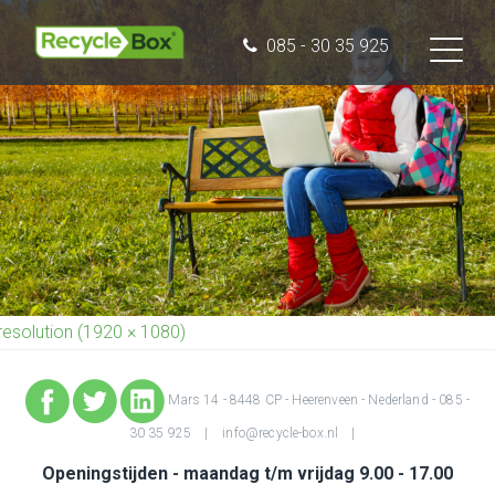
085 - 30 35 925
 resolution (1920 × 1080)
Mars 14 - 8448 CP - Heerenveen - Nederland -
085 -
30 35 925
info@recycle-box.nl
Openingstijden - maandag t/m vrijdag 9.00 - 17.00