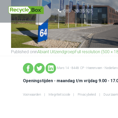
085 - 30 35 925
H
Published on
in
Abiant Uitzendgroep
Full resolution (500 × 1
Mars 14 - 8448 CP - Heerenveen - Nederlan
Openingstijden - maandag t/m vrijdag 9.00 - 17.
Voorwaarden
Integriteitscode
Privacybeleid
Duurzaam