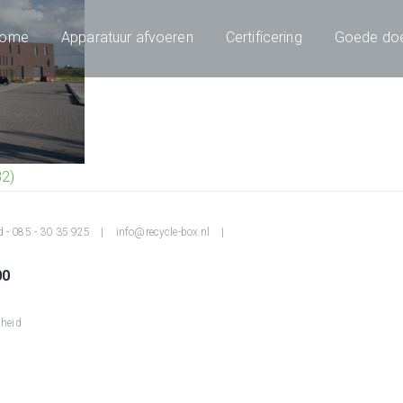
ome
Apparatuur afvoeren
Certificering
Goede do
82)
d -
085 - 30 35 925
info@recycle-box.nl
00
heid