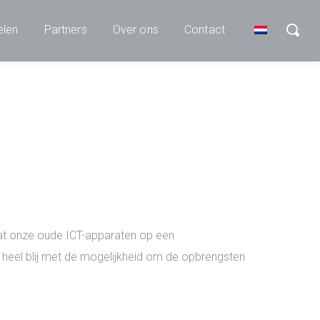
elen
Partners
Over ons
Contact
at onze oude ICT-apparaten op een
 heel blij met de mogelijkheid om de opbrengsten