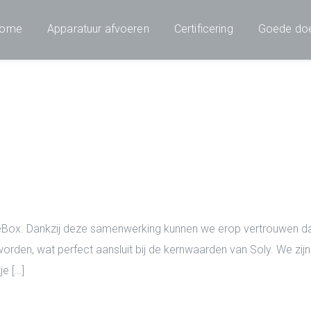
ome
Apparatuur afvoeren
Certificering
Goede do
cleBox. Dankzij deze samenwerking kunnen we erop vertrouwen d
rden, wat perfect aansluit bij de kernwaarden van Soly. We zijn
e […]