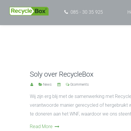
085 - 30 35 925
H
Soly over RecycleBox
News
0comments
Wij zijn erg blij met de samenwerking met Recy
verantwoorde manier gerecycled of hergebruikt wo
te doneren aan het WNF, waardoor we ons steentj
Read More