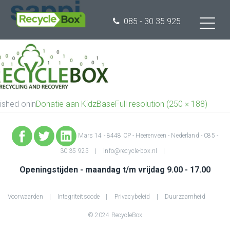
085 - 30 35 925
ished on
in
Donatie aan KidzBase
Full resolution (250 × 188)
Mars 14 - 8448 CP - Heerenveen - Nederland -
085 -
30 35 925
info@recycle-box.nl
Openingstijden - maandag t/m vrijdag 9.00 - 17.00
Voorwaarden
Integriteitscode
Privacybeleid
Duurzaamheid
© 2024 RecycleBox