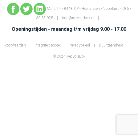
Mars 14 - 8448 CP - Heerenveen - Nederland -
085 -
30 35 925
info@recycle-box.nl
Openingstijden - maandag t/m vrijdag 9.00 - 17.00
Voorwaarden
Integriteitscode
Privacybeleid
Duurzaamheid
© 2024 RecycleBox