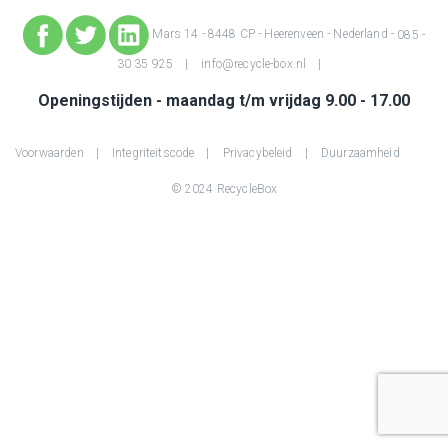
Mars 14 - 8448 CP - Heerenveen - Nederland -
085 -
30 35 925
info@recycle-box.nl
Openingstijden - maandag t/m vrijdag 9.00 - 17.00
Voorwaarden
Integriteitscode
Privacybeleid
Duurzaamheid
© 2024 RecycleBox