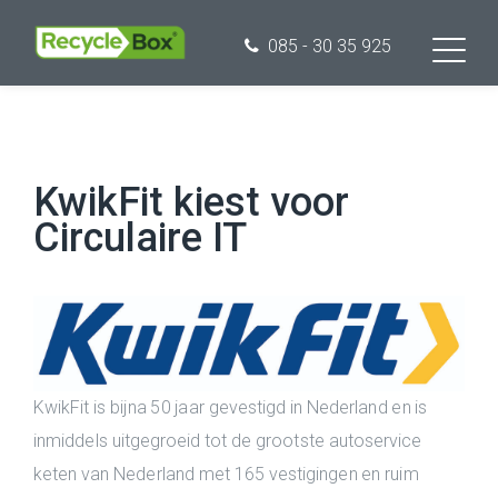
085 - 30 35 925
KwikFit kiest voor
Circulaire IT
KwikFit is bijna 50 jaar gevestigd in Nederland en is
inmiddels uitgegroeid tot de grootste autoservice
keten van Nederland met 165 vestigingen en ruim