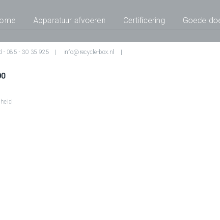
ome
Apparatuur afvoeren
Certificering
Goede do
d -
085 - 30 35 925
info@recycle-box.nl
00
heid