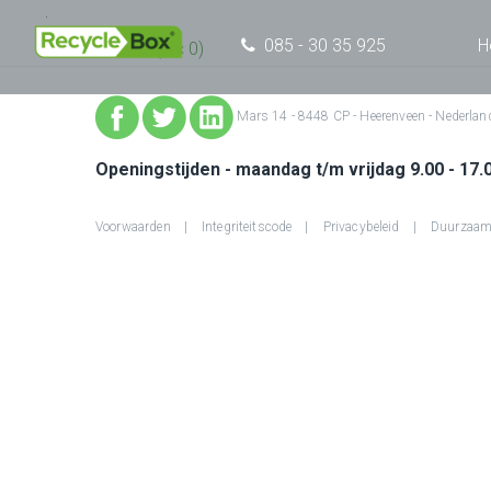
085 - 30 35 925
H
Full resolution (0 × 0)
Mars 14 - 8448 CP - Heerenveen - Nederlan
Openingstijden - maandag t/m vrijdag 9.00 - 17.
Voorwaarden
Integriteitscode
Privacybeleid
Duurzaam